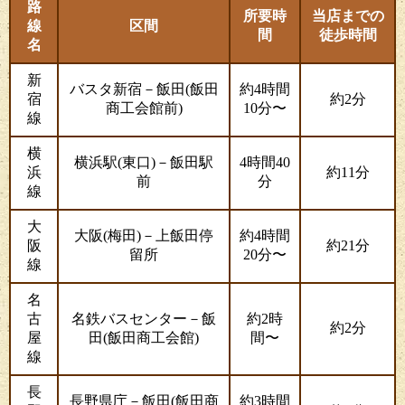
路
所要時
当店までの
線
区間
間
徒歩時間
名
新
バスタ新宿－飯田(飯田
約4時間
宿
約2分
商工会館前)
10分〜
線
横
横浜駅(東口)－飯田駅
4時間40
浜
約11分
前
分
線
大
大阪(梅田)－上飯田停
約4時間
阪
約21分
留所
20分〜
線
名
古
名鉄バスセンター－飯
約2時
約2分
屋
田(飯田商工会館)
間〜
線
長
長野県庁－飯田(飯田商
約3時間