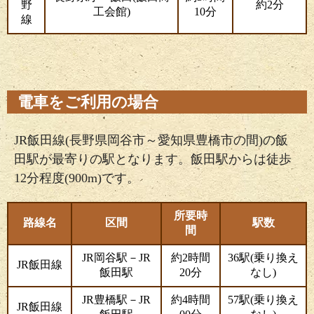
野
約2分
工会館)
10分
線
電車をご利用の場合
JR飯田線(長野県岡谷市～愛知県豊橋市の間)の飯
田駅が最寄りの駅となります。飯田駅からは徒歩
12分程度(900m)です。
所要時
路線名
区間
駅数
間
JR岡谷駅－JR
約2時間
36駅(乗り換え
JR飯田線
飯田駅
20分
なし)
JR豊橋駅－JR
約4時間
57駅(乗り換え
JR飯田線