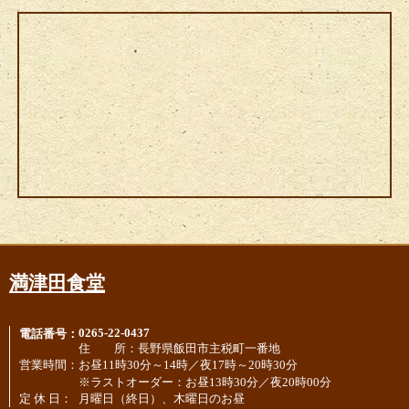
満津田食堂
0265-22-0437
電話番号：
住 所：
長野県飯田市主税町一番地
営業時間：
お昼11時30分～14時／夜17時～20時30分
※ラストオーダー：お昼13時30分／夜20時00分
定 休 日：
月曜日（終日）、木曜日のお昼