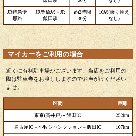
飯田駅
00分
なし)
JR特急伊
JR豊橋駅－JR
約2時間
10駅(乗り換え
那路
飯田駅
30分
なし)
マイカーをご利用の場合
近くに有料駐車場がございます。当店をご利用の
際は駐車券をお渡ししますのでお声がけください
ませ。
区間
距離
東京(高井戸)－飯田IC
252km
名古屋IC－小牧ジャンクション－飯田IC
107km