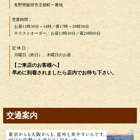
長野県飯田市主税町一番地
営業時間：
お昼11時30分～14時／夜17時～20時30分
※ラストオーダー：お昼13時30分／夜20時00分
定 休 日：
月曜日（終日）、木曜日のお昼
【ご来店のお客様へ】
早めに到着されましたら店内でお待ち下さい。
交通案内